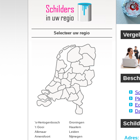
Selecteer uw regio
Vergel
Beschi
Sc
Pl
Ed
Da
Schild
's-Hertogenbosch
Groningen
't Gooi
Haarlem
Alkmaar
Leiden
Amersfoort
Nijmegen
Adres: