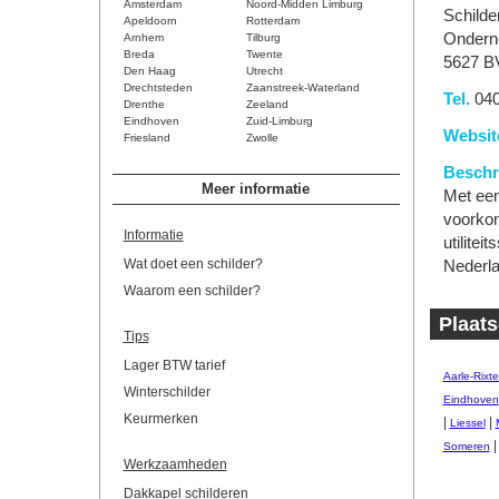
Amsterdam
Noord-Midden Limburg
Schilder
Apeldoorn
Rotterdam
Ondern
Arnhem
Tilburg
Breda
Twente
5627 B
Den Haag
Utrecht
Drechtsteden
Zaanstreek-Waterland
Tel.
040
Drenthe
Zeeland
Eindhoven
Zuid-Limburg
Websit
Friesland
Zwolle
Beschri
Meer informatie
Met een
voorkom
Informatie
utilitei
Wat doet een schilder?
Nederla
Waarom een schilder?
Plaats
Tips
Lager BTW tarief
Aarle-Rixte
Winterschilder
Eindhoven
Keurmerken
|
|
Liessel
Someren
Werkzaamheden
Dakkapel schilderen