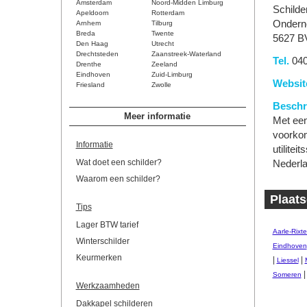
Amsterdam
Noord-Midden Limburg
Schilder
Apeldoorn
Rotterdam
Ondern
Arnhem
Tilburg
Breda
Twente
5627 B
Den Haag
Utrecht
Drechtsteden
Zaanstreek-Waterland
Tel.
040
Drenthe
Zeeland
Eindhoven
Zuid-Limburg
Websit
Friesland
Zwolle
Beschri
Meer informatie
Met een
voorkom
Informatie
utilitei
Wat doet een schilder?
Nederla
Waarom een schilder?
Plaats
Tips
Lager BTW tarief
Aarle-Rixte
Winterschilder
Eindhoven
Keurmerken
|
|
Liessel
Someren
Werkzaamheden
Dakkapel schilderen