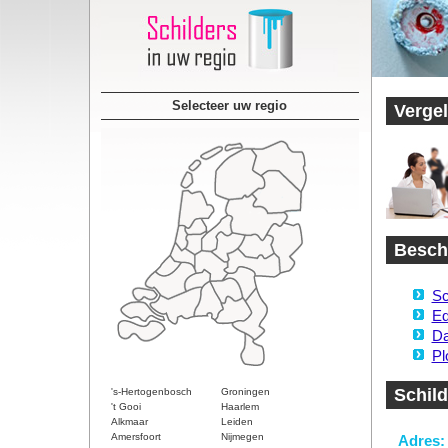
Selecteer uw regio
Vergel
Beschi
Sc
Ed
Da
Pl
Schild
's-Hertogenbosch
Groningen
't Gooi
Haarlem
Alkmaar
Leiden
Amersfoort
Nijmegen
Adres: