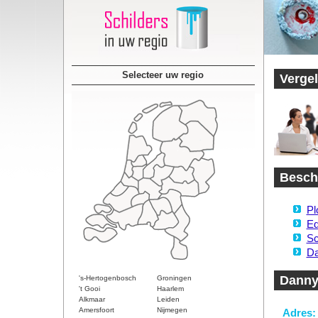
Selecteer uw regio
Vergel
Beschi
Pl
Ed
Sc
Da
Danny
's-Hertogenbosch
Groningen
't Gooi
Haarlem
Alkmaar
Leiden
Amersfoort
Nijmegen
Adres: