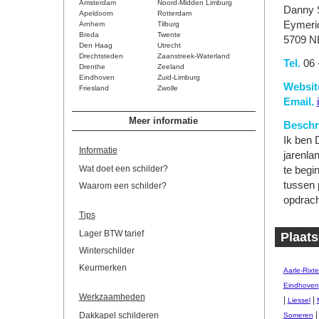
Amsterdam
Noord-Midden Limburg
Danny 
Apeldoorn
Rotterdam
Eymeri
Arnhem
Tilburg
Breda
Twente
5709 N
Den Haag
Utrecht
Drechtsteden
Zaanstreek-Waterland
Tel.
06 
Drenthe
Zeeland
Eindhoven
Zuid-Limburg
Websit
Friesland
Zwolle
Email.
Meer informatie
Beschri
Ik ben 
Informatie
jarenla
Wat doet een schilder?
te begin
tussen p
Waarom een schilder?
opdrach
Tips
Lager BTW tarief
Plaats
Winterschilder
Keurmerken
Aarle-Rixte
Eindhoven
Werkzaamheden
|
|
Liessel
Dakkapel schilderen
Someren