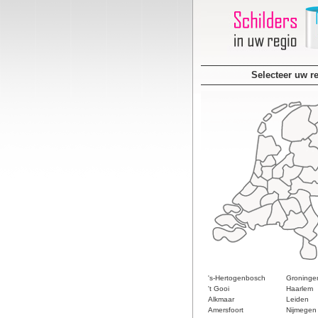
Selecteer uw r
's-Hertogenbosch
Groninge
't Gooi
Haarlem
Alkmaar
Leiden
Amersfoort
Nijmegen