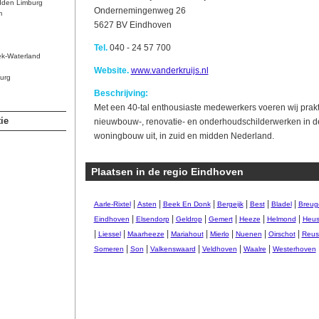
dden Limburg
Ondernemingenweg 26
m
5627 BV Eindhoven
Tel.
040 - 24 57 700
ek-Waterland
Website.
www.vanderkruijs.nl
urg
Beschrijving:
Met een 40-tal enthousiaste medewerkers voeren wij prak
ie
nieuwbouw-, renovatie- en onderhoudschilderwerken in de ut
woningbouw uit, in zuid en midden Nederland.
Plaatsen in de regio Eindhoven
|
|
|
|
|
|
Aarle-Rixtel
Asten
Beek En Donk
Bergeijk
Best
Bladel
Breug
|
|
|
|
|
|
Eindhoven
Elsendorp
Geldrop
Gemert
Heeze
Helmond
Heu
|
|
|
|
|
|
|
Liessel
Maarheeze
Mariahout
Mierlo
Nuenen
Oirschot
Reus
|
|
|
|
|
Someren
Son
Valkenswaard
Veldhoven
Waalre
Westerhoven