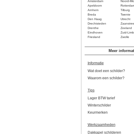
Amsterdam
Noord-Mi
Apeldoorn
Rotterda
Arnhem
Tilburg
Breda
Twente
Den Haag
Utrecht
Drechtsteden
Zaanstre
Drenthe
Zeeland
Eindhoven
Zuid-Limb
Friesland
Zwolle
Meer informat
Informatie
Wat doet een schilder?
Waarom een schilder?
Tips
Lager BTW tarief
Winterschilder
Keurmerken
Werkzaamheden
Dakkapel schilderen