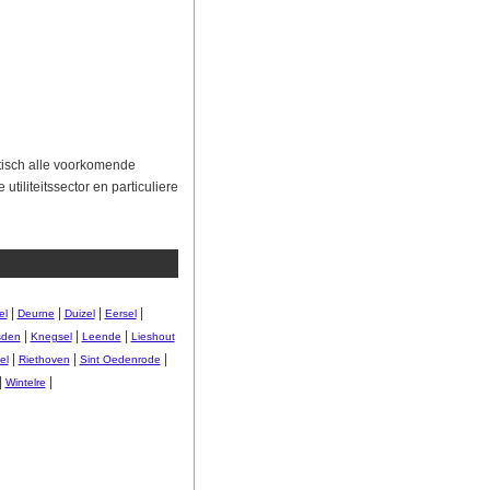
tisch alle voorkomende
iliteitssector en particuliere
|
|
|
|
el
Deurne
Duizel
Eersel
|
|
|
sden
Knegsel
Leende
Lieshout
|
|
|
el
Riethoven
Sint Oedenrode
|
|
Wintelre