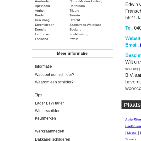
Amsterdam
Noord-Midden Limburg
Edwin v
Apeldoorn
Rotterdam
Franse
Arnhem
Tilburg
Breda
Twente
5627 J
Den Haag
Utrecht
Drechtsteden
Zaanstreek-Waterland
Tel.
040
Drenthe
Zeeland
Eindhoven
Zuid-Limburg
Websit
Friesland
Zwolle
Email.
Meer informatie
Beschri
Wilt u 
Informatie
woning 
Wat doet een schilder?
B.V. aa
bevorde
Waarom een schilder?
woonco
Tips
Lager BTW tarief
Plaats
Winterschilder
Keurmerken
Aarle-Rixte
Eindhoven
Werkzaamheden
|
|
Liessel
Dakkapel schilderen
Someren