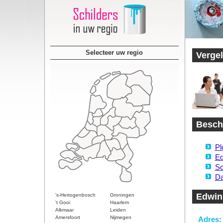
Selecteer uw regio
Vergel
Beschi
Pl
Ed
Sc
Da
Edwin
's-Hertogenbosch
Groningen
't Gooi
Haarlem
Alkmaar
Leiden
Amersfoort
Nijmegen
Adres: