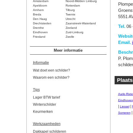
Amsterdam
Noord-Midden Limburg
Plompe
Apeldoorn
Rotterdam
Groenst
Arnhem
Tilburg
Breda
Twente
5551 A
Den Haag
Utrecht
Drechtsteden
Zaanstreek-Waterland
Tel.
06 
Drenthe
Zeeland
Eindhoven
Zuid-Limburg
Websit
Friesland
Zwolle
Email.
Meer informatie
Beschri
P. Plomp
Informatie
schilde
Wat doet een schilder?
Waarom een schilder?
Plaats
Tips
Aarle-Rixte
Lager BTW tarief
Eindhoven
Winterschilder
|
|
Liessel
Keurmerken
Someren
Werkzaamheden
Dakkapel schilderen