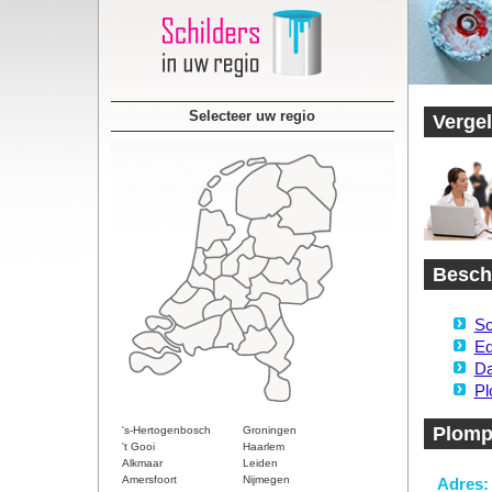
Selecteer uw regio
Vergel
Beschi
Sc
Ed
Da
Pl
Plomp
's-Hertogenbosch
Groningen
't Gooi
Haarlem
Alkmaar
Leiden
Amersfoort
Nijmegen
Adres: