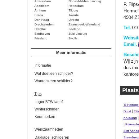
Amsterdam
Noord-Midden Limburg
P. Flip
Apeldoorn
Rotterdam
Hermeli
Arnhem
Tilburg
Breda
Twente
4904 Z
Den Haag
Utrecht
Drechtsteden
Zaanstreek-Waterland
Tel.
016
Drenthe
Zeeland
Eindhoven
Zuid-Limburg
Websit
Friesland
Zwolle
Email.
Meer informatie
Beschri
Wij zij
Informatie
dus mid
Wat doet een schilder?
kantore
Waarom een schilder?
Plaats
Tips
Lager BTW tarief
'S-Hertog
Winterschilder
|
Dorst
Ett
Keurmerken
Kruisland
|
Prinsenb
Werkzaamheden
Sint Annal
Dakkapel schilderen
Steenberg