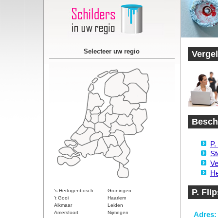
Selecteer uw regio
Vergel
Beschi
P.
St
Ve
He
P. Fli
's-Hertogenbosch
Groningen
't Gooi
Haarlem
Alkmaar
Leiden
Amersfoort
Nijmegen
Adres: