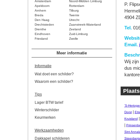
Amsterdam
Noord-Midden Limburg
P. Flip
Apeldoorn
Rotterdam
Hermeli
Arnhem
Tilburg
Breda
Twente
4904 Z
Den Haag
Utrecht
Drechtsteden
Zaanstreek-Waterland
Tel.
016
Drenthe
Zeeland
Eindhoven
Zuid-Limburg
Websit
Friesland
Zwolle
Email.
Meer informatie
Beschri
Wij zij
Informatie
dus mid
Wat doet een schilder?
kantore
Waarom een schilder?
Plaats
Tips
Lager BTW tarief
'S-Hertog
Winterschilder
|
Dorst
Ett
Keurmerken
Kruisland
|
Prinsenb
Werkzaamheden
Sint Annal
Dakkapel schilderen
Steenberg