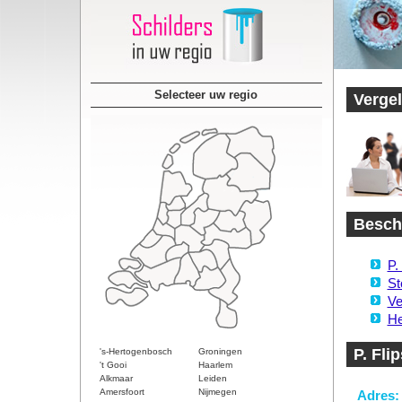
Selecteer uw regio
Vergel
Beschi
P.
St
Ve
He
P. Fli
's-Hertogenbosch
Groningen
't Gooi
Haarlem
Alkmaar
Leiden
Amersfoort
Nijmegen
Adres: