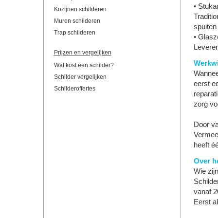
• Stuk
Kozijnen schilderen
Traditi
Muren schilderen
spuiten
Trap schilderen
• Glasze
Leveren
Prijzen en vergelijken
Werkwi
Wat kost een schilder?
Wanneer
Schilder vergelijken
eerst ee
Schilderoffertes
reparat
zorg vo
Door va
Vermeer
heeft é
Over he
Wie zij
Schilde
vanaf 2
Eerst al