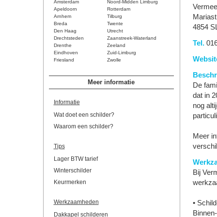
Amsterdam
Noord-Midden Limburg
Vermee
Apeldoorn
Rotterdam
Mariast
Arnhem
Tilburg
Breda
Twente
4854 S
Den Haag
Utrecht
Drechtsteden
Zaanstreek-Waterland
Tel.
016
Drenthe
Zeeland
Eindhoven
Zuid-Limburg
Websit
Friesland
Zwolle
Beschri
Meer informatie
De fami
dat in 
Informatie
nog alt
Wat doet een schilder?
particul
Waarom een schilder?
Meer in
verschi
Tips
Lager BTW tarief
Werkz
Winterschilder
Bij Ver
Keurmerken
werkza
Werkzaamheden
• Schil
Binnen-
Dakkapel schilderen