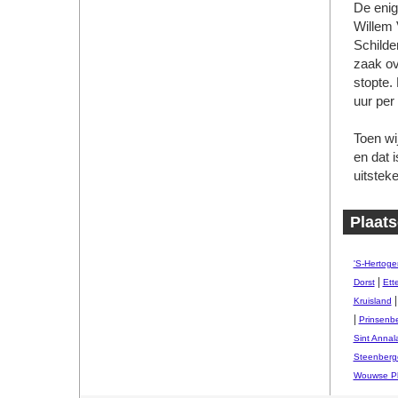
De enig
Willem 
Schilde
zaak ov
stopte.
uur per
Toen wi
en dat i
uitstek
Plaats
'S-Hertog
|
Dorst
Ett
Kruisland
|
Prinsenb
Sint Annal
Steenberg
Wouwse Pl