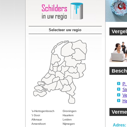
Selecteer uw regio
Vergel
Beschi
P.
St
Ve
He
Verme
's-Hertogenbosch
Groningen
't Gooi
Haarlem
Alkmaar
Leiden
Amersfoort
Nijmegen
Adres: