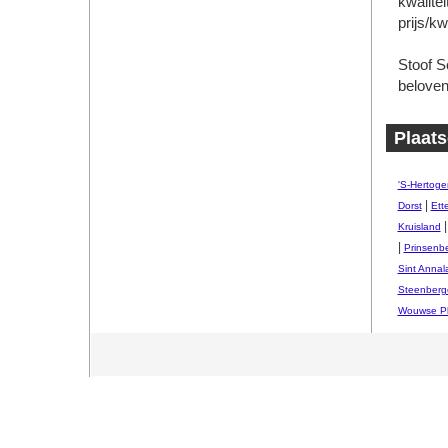
kwalite
prijs/kw
Stoof S
beloven
Plaats
'S-Hertog
|
Dorst
Ett
Kruisland
|
Prinsenb
Sint Annal
Steenberg
Wouwse Pl