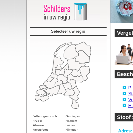
Selecteer uw regio
Vergel
Beschi
P.
St
Ve
He
Stoof
's-Hertogenbosch
Groningen
't Gooi
Haarlem
Alkmaar
Leiden
Amersfoort
Nijmegen
Adres: