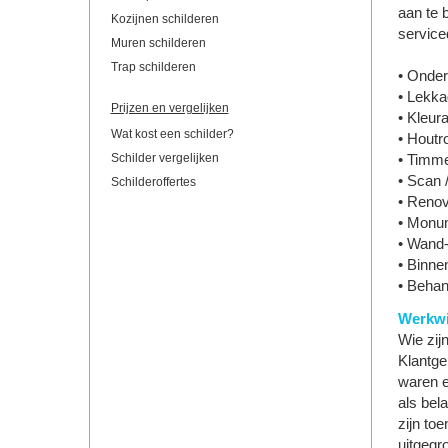
aan te 
Kozijnen schilderen
service
Muren schilderen
Trap schilderen
• Onder
• Lekka
Prijzen en vergelijken
• Kleur
Wat kost een schilder?
• Houtro
Schilder vergelijken
• Timm
• Scan 
Schilderoffertes
• Renov
• Monum
• Wand-
• Binne
• Beha
Werkwi
Wie zij
Klantge
waren e
als bel
zijn to
uitgegr