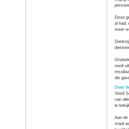
persone
Deze gr
al had:
meer we
Dankzij
dienste
Ondanks
nooit ui
resulta
die gara
Over he
Stoof S
van all
te beki
Aan de 
maat aa