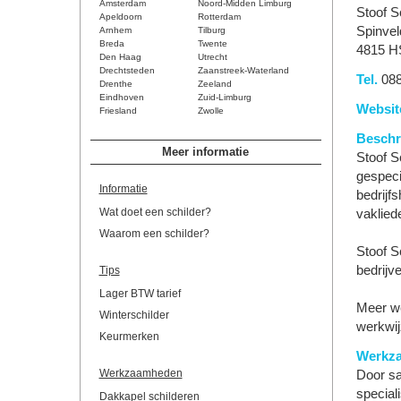
Amsterdam
Noord-Midden Limburg
Stoof S
Apeldoorn
Rotterdam
Spinvel
Arnhem
Tilburg
Breda
Twente
4815 H
Den Haag
Utrecht
Drechtsteden
Zaanstreek-Waterland
Tel.
088
Drenthe
Zeeland
Eindhoven
Zuid-Limburg
Websit
Friesland
Zwolle
Beschri
Meer informatie
Stoof S
gespeci
Informatie
bedrijf
Wat doet een schilder?
vaklied
Waarom een schilder?
Stoof S
bedrijve
Tips
Lager BTW tarief
Meer we
Winterschilder
werkwi
Keurmerken
Werkz
Werkzaamheden
Door sa
special
Dakkapel schilderen