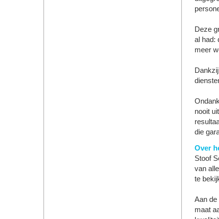
persone
Deze gr
al had:
meer we
Dankzij
dienste
Ondanks
nooit ui
resulta
die gara
Over he
Stoof S
van all
te beki
Aan de 
maat aa