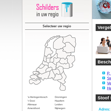
Selecteer uw regio
Vergel
Beschi
P.
St
Ve
He
Stoof
's-Hertogenbosch
Groningen
't Gooi
Haarlem
Alkmaar
Leiden
Amersfoort
Nijmegen
Adres: