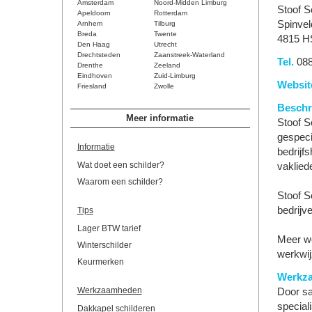
Amsterdam
Noord-Midden Limburg
Stoof S
Apeldoorn
Rotterdam
Spinvel
Arnhem
Tilburg
Breda
Twente
4815 H
Den Haag
Utrecht
Drechtsteden
Zaanstreek-Waterland
Tel.
088
Drenthe
Zeeland
Eindhoven
Zuid-Limburg
Websit
Friesland
Zwolle
Beschri
Meer informatie
Stoof S
gespeci
Informatie
bedrijf
Wat doet een schilder?
vaklied
Waarom een schilder?
Stoof S
bedrijve
Tips
Lager BTW tarief
Meer we
Winterschilder
werkwi
Keurmerken
Werkz
Werkzaamheden
Door sa
special
Dakkapel schilderen