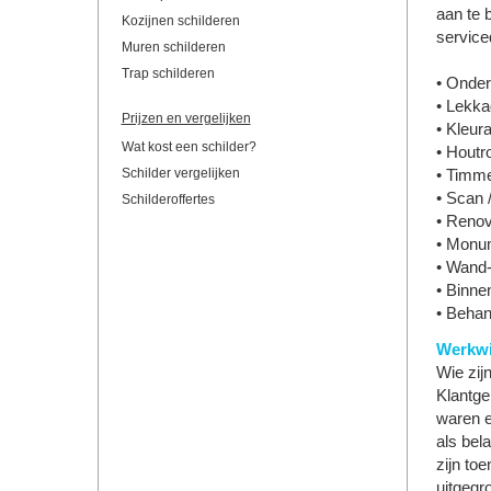
aan te 
Kozijnen schilderen
service
Muren schilderen
Trap schilderen
• Onder
• Lekka
Prijzen en vergelijken
• Kleur
Wat kost een schilder?
• Houtro
Schilder vergelijken
• Timm
• Scan 
Schilderoffertes
• Renov
• Monum
• Wand-
• Binne
• Beha
Werkwi
Wie zij
Klantge
waren e
als bel
zijn to
uitgegr