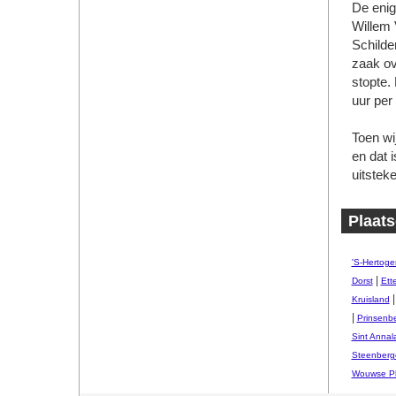
De enig
Willem 
Schilde
zaak ov
stopte.
uur per
Toen wi
en dat i
uitstek
Plaats
'S-Hertog
|
Dorst
Ett
Kruisland
|
Prinsenb
Sint Annal
Steenberg
Wouwse Pl