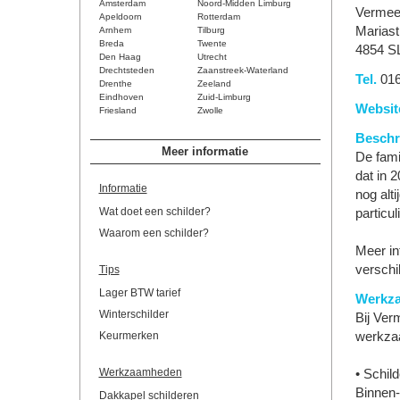
Amsterdam
Noord-Midden Limburg
Vermee
Apeldoorn
Rotterdam
Mariast
Arnhem
Tilburg
Breda
Twente
4854 S
Den Haag
Utrecht
Drechtsteden
Zaanstreek-Waterland
Tel.
016
Drenthe
Zeeland
Eindhoven
Zuid-Limburg
Websit
Friesland
Zwolle
Beschri
Meer informatie
De fami
dat in 
Informatie
nog alt
Wat doet een schilder?
particul
Waarom een schilder?
Meer in
verschi
Tips
Lager BTW tarief
Werkz
Winterschilder
Bij Ver
Keurmerken
werkza
Werkzaamheden
• Schil
Binnen-
Dakkapel schilderen