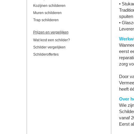
• Stuk
Kozijnen schilderen
Traditi
Muren schilderen
spuiten
Trap schilderen
• Glasze
Leveren
Prijzen en vergelijken
Werkwi
Wat kost een schilder?
Wanneer
Schilder vergelijken
eerst ee
Schilderoffertes
reparat
zorg vo
Door va
Vermeer
heeft é
Over he
Wie zij
Schilde
vanaf 2
Eerst al