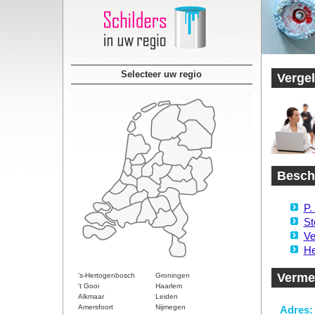
Selecteer uw regio
Vergel
Beschi
P.
St
Ve
He
Verme
's-Hertogenbosch
Groningen
't Gooi
Haarlem
Alkmaar
Leiden
Amersfoort
Nijmegen
Adres: