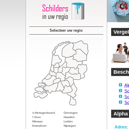
Selecteer uw regio
Vergel
Besch
Al
Sc
Sc
Sc
Alpha 
's-Hertogenbosch
Groningen
't Gooi
Haarlem
Alkmaar
Leiden
Amersfoort
Nijmegen
Adres: