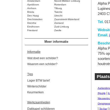
Amsterdam
Noord-Midden Limburg
Alpha P
Apeldoorn
Rotterdam
Lupines
Arnhem
Tilburg
Breda
Twente
2403 CS
Den Haag
Utrecht
Drechtsteden
Zaanstreek-Waterland
Tel.
017
Drenthe
Zeeland
Eindhoven
Zuid-Limburg
Websit
Friesland
Zwolle
Email.
Meer informatie
Beschri
Alpha P
Informatie
75% op 
Wat doet een schilder?
soorten
houtrot
Waarom een schilder?
Tips
Plaats
Lager BTW tarief
Winterschilder
Aarlander
Keurmerken
|
Rijndijk
Ka
Nieuwerbr
Werkzaamheden
Oegstgees
|
|
Dakkapel schilderen
Ter Aar