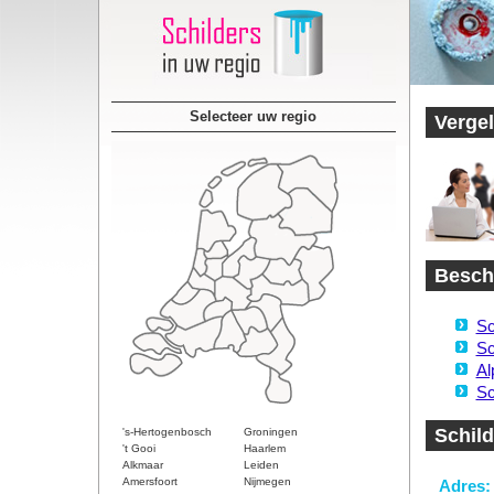
Selecteer uw regio
Vergel
Beschi
Sc
Sc
Al
Sc
Schild
's-Hertogenbosch
Groningen
't Gooi
Haarlem
Alkmaar
Leiden
Amersfoort
Nijmegen
Adres: