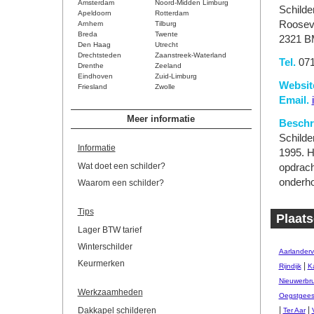
Amsterdam
Noord-Midden Limburg
Schilde
Apeldoorn
Rotterdam
Rooseve
Arnhem
Tilburg
Breda
Twente
2321 B
Den Haag
Utrecht
Drechtsteden
Zaanstreek-Waterland
Tel.
071
Drenthe
Zeeland
Eindhoven
Zuid-Limburg
Websit
Friesland
Zwolle
Email.
Meer informatie
Beschri
Schilde
Informatie
1995. H
Wat doet een schilder?
opdrach
onderh
Waarom een schilder?
Tips
Plaats
Lager BTW tarief
Winterschilder
Aarlander
Keurmerken
|
Rijndijk
Ka
Nieuwerbr
Werkzaamheden
Oegstgees
|
|
Dakkapel schilderen
Ter Aar