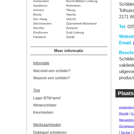
Amsterdam
Noord-Midden Limburg
Schilde
Apeldoorn
Rotterdam
Tolhuis
Arnhem
Tilburg
Breda
Twente
2171 W
Den Haag
Utrecht
Drechtsteden
Zaanstreek-Waterland
Tel.
025
Drenthe
Zeeland
Eindhoven
Zuid-Limburg
Websit
Friesland
Zwolle
Email.
Meer informatie
Beschri
Schilde
Informatie
vaklied
Wat doet een schilder?
uitgevo
product
Waarom een schilder?
Tips
Plaats
Lager BTW tarief
Winterschilder
Aarlander
Keurmerken
|
Rijndijk
Ka
Nieuwerbr
Werkzaamheden
Oegstgees
|
|
Dakkapel schilderen
Ter Aar