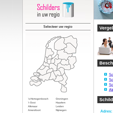
Selecteer uw regio
Vergel
Beschi
Sc
Sc
Sc
Al
Schild
's-Hertogenbosch
Groningen
't Gooi
Haarlem
Alkmaar
Leiden
Amersfoort
Nijmegen
Adres: