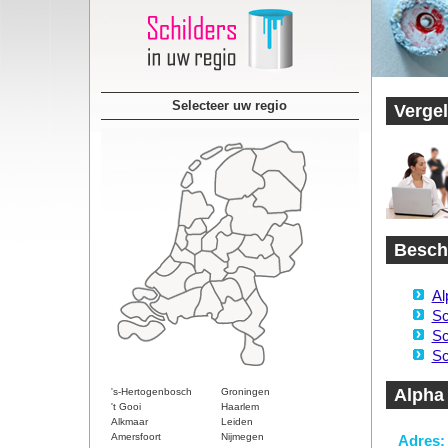
Selecteer uw regio
Vergel
Beschi
Al
Sc
Sc
Sc
Alpha 
's-Hertogenbosch
Groningen
't Gooi
Haarlem
Alkmaar
Leiden
Amersfoort
Nijmegen
Adres: