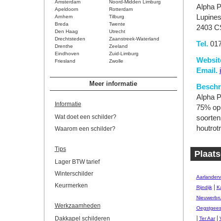
Amsterdam
Noord-Midden Limburg
Alpha P
Apeldoorn
Rotterdam
Lupines
Arnhem
Tilburg
Breda
Twente
2403 CS
Den Haag
Utrecht
Drechtsteden
Zaanstreek-Waterland
Tel.
017
Drenthe
Zeeland
Eindhoven
Zuid-Limburg
Websit
Friesland
Zwolle
Email.
Meer informatie
Beschri
Alpha P
Informatie
75% op 
Wat doet een schilder?
soorten
houtrot
Waarom een schilder?
Tips
Plaats
Lager BTW tarief
Winterschilder
Aarlander
Keurmerken
|
Rijndijk
Ka
Nieuwerbr
Werkzaamheden
Oegstgees
|
|
Dakkapel schilderen
Ter Aar