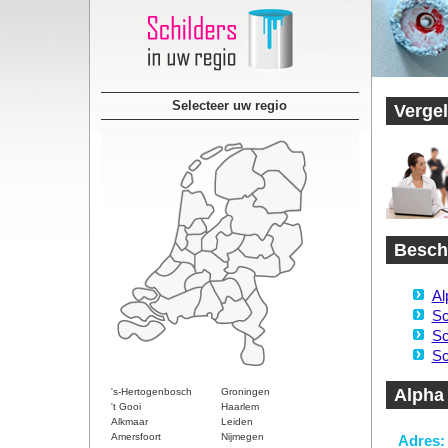
Selecteer uw regio
Vergel
Beschi
Al
Sc
Sc
Sc
Alpha 
's-Hertogenbosch
Groningen
't Gooi
Haarlem
Alkmaar
Leiden
Amersfoort
Nijmegen
Adres: