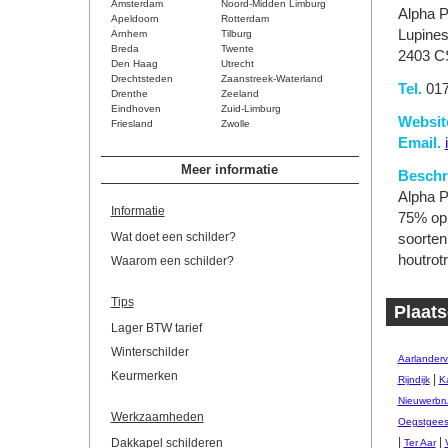
Amsterdam
Noord-Midden Limburg
Alpha P
Apeldoorn
Rotterdam
Lupines
Arnhem
Tilburg
Breda
Twente
2403 CS
Den Haag
Utrecht
Drechtsteden
Zaanstreek-Waterland
Tel.
017
Drenthe
Zeeland
Eindhoven
Zuid-Limburg
Websit
Friesland
Zwolle
Email.
Meer informatie
Beschri
Alpha P
Informatie
75% op 
Wat doet een schilder?
soorten
houtrot
Waarom een schilder?
Tips
Plaats
Lager BTW tarief
Winterschilder
Aarlander
Keurmerken
|
Rijndijk
Ka
Nieuwerbr
Werkzaamheden
Oegstgees
|
|
Dakkapel schilderen
Ter Aar