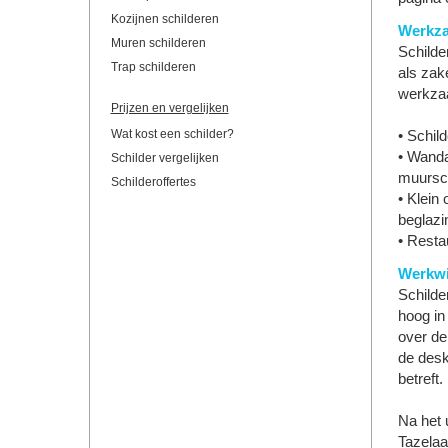
Kozijnen schilderen
Werkz
Muren schilderen
Schilder
Trap schilderen
als zak
werkza
Prijzen en vergelijken
Wat kost een schilder?
• Schil
• Wanda
Schilder vergelijken
muursch
Schilderoffertes
• Klein
beglazi
• Resta
Werkwi
Schilder
hoog in
over de
de desk
betreft.
Na het u
Tazelaa