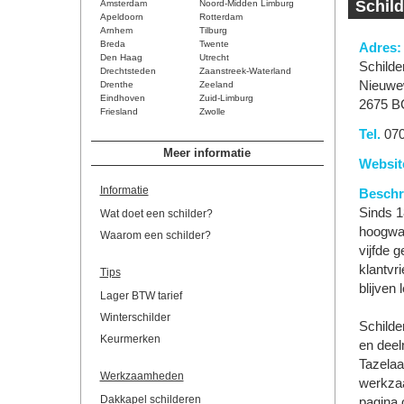
Schild
Amsterdam
Noord-Midden Limburg
Apeldoorn
Rotterdam
Arnhem
Tilburg
Breda
Twente
Adres:
Den Haag
Utrecht
Schilder
Drechtsteden
Zaanstreek-Waterland
Nieuwe
Drenthe
Zeeland
Eindhoven
Zuid-Limburg
2675 BC
Friesland
Zwolle
Tel.
070 
Meer informatie
Websit
Informatie
Beschri
Sinds 1
Wat doet een schilder?
hoogwaa
Waarom een schilder?
vijfde 
klantvri
Tips
blijven 
Lager BTW tarief
Winterschilder
Schilde
Keurmerken
en deel
Tazelaa
Werkzaamheden
werkzaa
Dakkapel schilderen
pagina o