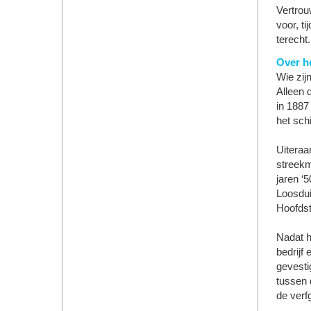
Vertrou
voor, t
terecht.
Over he
Wie zij
Alleen 
in 1887 
het sch
Uiteraa
streekm
jaren ‘
Loosdui
Hoofdst
Nadat h
bedrijf
gevesti
tussen 
de verf