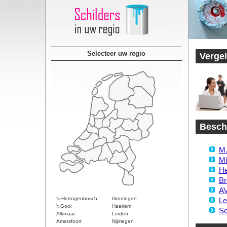
Selecteer uw regio
Vergel
Beschi
M.
Mi
He
Br
AV
's-Hertogenbosch
Groningen
Le
't Gooi
Haarlem
Sc
Alkmaar
Leiden
Amersfoort
Nijmegen