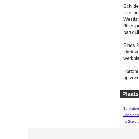
Schilde
toen no
Westlan
60’er j
particu
Sinds 
Harteve
werkpla
Kortom,
op zoon
Plaats
Benthuize
Leidsche
|
s-Graven