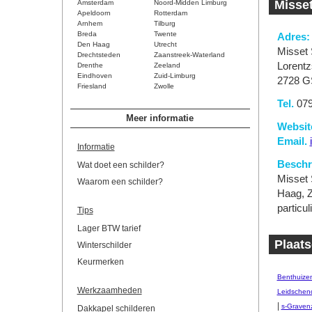
Misset
Amsterdam
Noord-Midden Limburg
Apeldoorn
Rotterdam
Arnhem
Tilburg
Breda
Twente
Adres:
Den Haag
Utrecht
Misset 
Drechtsteden
Zaanstreek-Waterland
Lorent
Drenthe
Zeeland
Eindhoven
Zuid-Limburg
2728 G
Friesland
Zwolle
Tel.
079
Meer informatie
Websit
Email.
Informatie
Beschri
Wat doet een schilder?
Misset S
Waarom een schilder?
Haag, Z
particu
Tips
Lager BTW tarief
Plaats
Winterschilder
Keurmerken
Benthuize
Werkzaamheden
Leidsche
|
s-Graven
Dakkapel schilderen