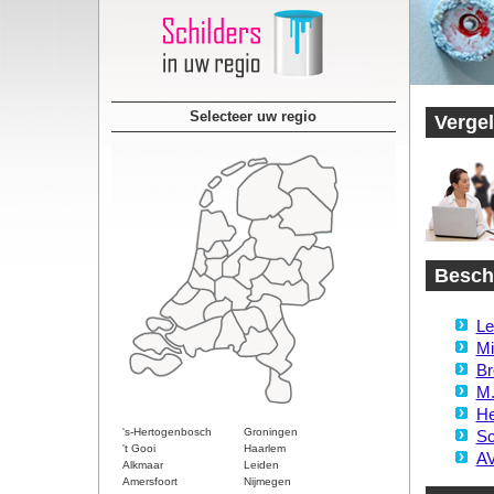
Selecteer uw regio
Vergel
Beschi
Le
Mi
Br
M.
He
's-Hertogenbosch
Groningen
Sc
't Gooi
Haarlem
AV
Alkmaar
Leiden
Amersfoort
Nijmegen