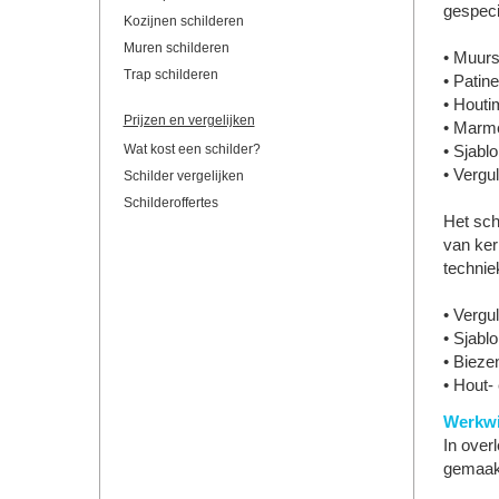
gespeci
Kozijnen schilderen
Muren schilderen
• Muurs
Trap schilderen
• Patin
• Houtim
Prijzen en vergelijken
• Marme
Wat kost een schilder?
• Sjabl
• Vergu
Schilder vergelijken
Schilderoffertes
Het sch
van ker
techniek
• Vergu
• Sjabl
• Bieze
• Hout-
Werkwi
In over
gemaakt