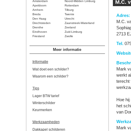
M.C. v
Amsterdam
Noord-Midden Limburg
Apeldoorn
Rotterdam
Arnhem
Tilburg
Breda
Twente
Adres:
Den Haag
Utrecht
M.C. va
Drechtsteden
Zaanstreek-Waterland
Sophiap
Drenthe
Zeeland
Eindhoven
Zuid-Limburg
2713 E
Friesland
Zwolle
Tel.
079
Meer informatie
Websit
Informatie
Beschri
Mark va
Wat doet een schilder?
werkt a
Waarom een schilder?
terecht
werkzaa
Tips
Lager BTW tarief
Hoe hij
Winterschilder
het sch
Keurmerken
van Dor
Werkz
Werkzaamheden
Mark va
Dakkapel schilderen