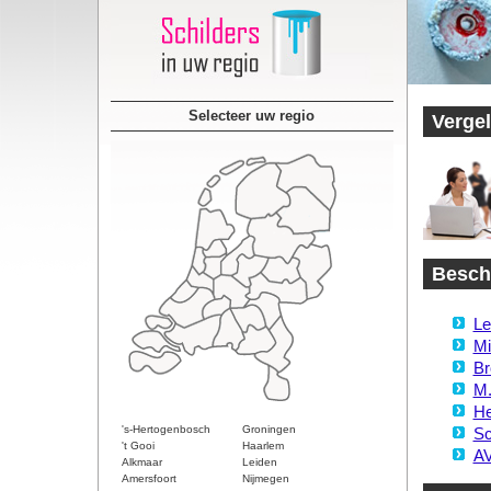
Selecteer uw regio
Vergel
Beschi
Le
Mi
Br
M.
He
's-Hertogenbosch
Groningen
Sc
't Gooi
Haarlem
AV
Alkmaar
Leiden
Amersfoort
Nijmegen