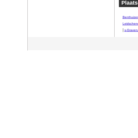
Plaats
Benthuize
Leidsche
|
s-Graven