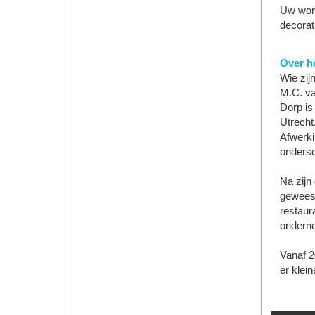
Uw woni
decorati
Over he
Wie zij
M.C. va
Dorp is
Utrecht
Afwerki
ondersc
Na zijn 
geweest
restaur
ondern
Vanaf 2
er klei