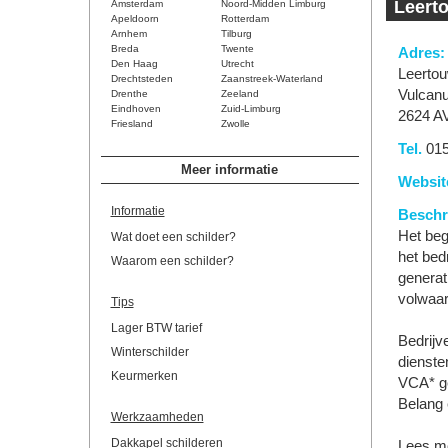
Leert
Amsterdam
Noord-Midden Limburg
Apeldoorn
Rotterdam
Arnhem
Tilburg
Breda
Twente
Adres:
Den Haag
Utrecht
Leertou
Drechtsteden
Zaanstreek-Waterland
Vulcan
Drenthe
Zeeland
Eindhoven
Zuid-Limburg
2624 AV
Friesland
Zwolle
Tel.
015
Meer informatie
Websit
Informatie
Beschri
Het beg
Wat doet een schilder?
het bed
Waarom een schilder?
generati
volwaard
Tips
Lager BTW tarief
Bedrijv
Winterschilder
dienste
Keurmerken
VCA* ge
Belang
Werkzaamheden
Dakkapel schilderen
Lees me