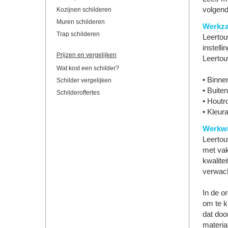
volgend
Kozijnen schilderen
Muren schilderen
Werkz
Trap schilderen
Leertou
instelli
Prijzen en vergelijken
Leertou
Wat kost een schilder?
• Binne
Schilder vergelijken
• Buite
Schilderoffertes
• Houtr
• Kleur
Werkwi
Leertou
met va
kwalite
verwach
In de o
om te k
dat doo
materia