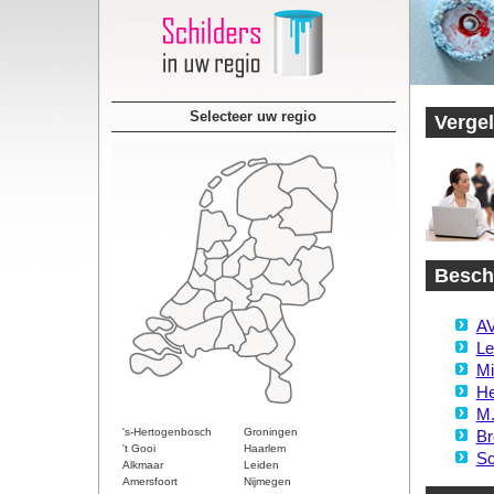
Selecteer uw regio
Vergel
Beschi
AV
Le
Mi
He
M.
's-Hertogenbosch
Groningen
Br
't Gooi
Haarlem
Sc
Alkmaar
Leiden
Amersfoort
Nijmegen