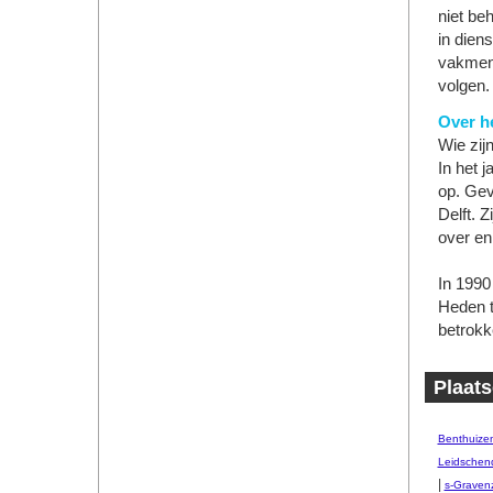
niet beh
in diens
vakmens
volgen.
Over he
Wie zij
In het 
op. Gev
Delft. 
over en
In 1990
Heden t
betrokk
Plaats
Benthuize
Leidsche
|
s-Graven