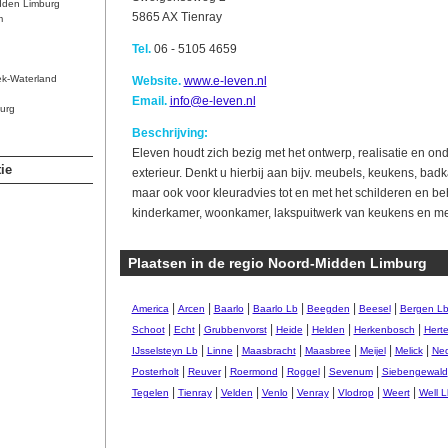
dden Limburg
5865 AX Tienray
m
Tel.
06 - 5105 4659
ek-Waterland
Website.
www.e-leven.nl
Email.
info@e-leven.nl
urg
Beschrijving:
Eleven houdt zich bezig met het ontwerp, realisatie en on
ie
exterieur. Denkt u hierbij aan bijv. meubels, keukens, ba
maar ook voor kleuradvies tot en met het schilderen en be
kinderkamer, woonkamer, lakspuitwerk van keukens en me
Plaatsen in de regio Noord-Midden Limburg
|
|
|
|
|
|
America
Arcen
Baarlo
Baarlo Lb
Beegden
Beesel
Bergen L
|
|
|
|
|
|
Schoot
Echt
Grubbenvorst
Heide
Helden
Herkenbosch
Hert
|
|
|
|
|
|
IJsselsteyn Lb
Linne
Maasbracht
Maasbree
Meijel
Melick
Ned
|
|
|
|
|
Posterholt
Reuver
Roermond
Roggel
Sevenum
Siebengewald
|
|
|
|
|
|
|
Tegelen
Tienray
Velden
Venlo
Venray
Vlodrop
Weert
Well L