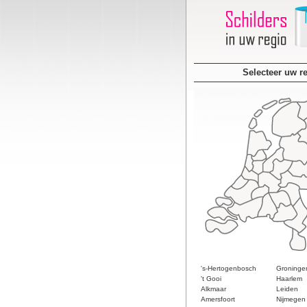
Selecteer uw r
's-Hertogenbosch
Groninge
't Gooi
Haarlem
Alkmaar
Leiden
Amersfoort
Nijmegen