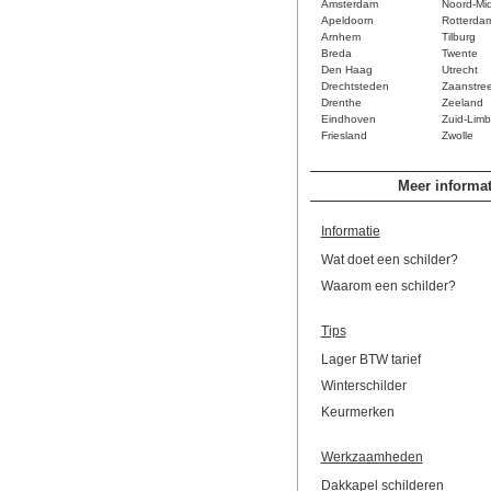
Amsterdam
Noord-Mi
Apeldoorn
Rotterda
Arnhem
Tilburg
Breda
Twente
Den Haag
Utrecht
Drechtsteden
Zaanstre
Drenthe
Zeeland
Eindhoven
Zuid-Limb
Friesland
Zwolle
Meer informat
Informatie
Wat doet een schilder?
Waarom een schilder?
Tips
Lager BTW tarief
Winterschilder
Keurmerken
Werkzaamheden
Dakkapel schilderen