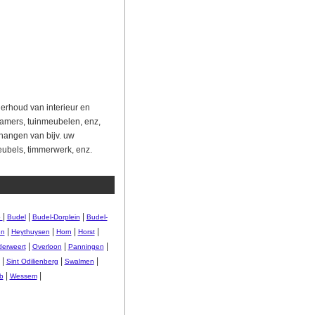
derhoud van interieur en
dkamers, tuinmeubelen, enz,
hangen van bijv. uw
ubels, timmerwerk, enz.
|
|
|
b
Budel
Budel-Dorplein
Budel-
|
|
|
|
en
Heythuysen
Horn
Horst
|
|
|
erweert
Overloon
Panningen
|
|
|
Sint Odilienberg
Swalmen
|
|
b
Wessem