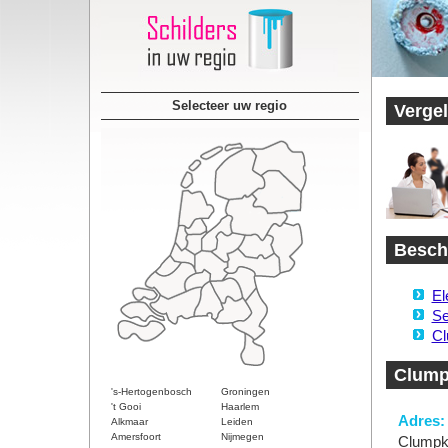
Selecteer uw regio
Vergel
Beschi
El
Se
Cl
Clump
's-Hertogenbosch
Groningen
't Gooi
Haarlem
Adres:
Alkmaar
Leiden
Amersfoort
Nijmegen
Clumpke