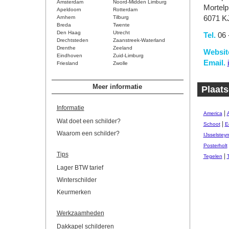
Amsterdam
Noord-Midden Limburg
Mortelp
Apeldoorn
Rotterdam
Arnhem
Tilburg
6071 K
Breda
Twente
Den Haag
Utrecht
Tel.
06 
Drechtsteden
Zaanstreek-Waterland
Drenthe
Zeeland
Websit
Eindhoven
Zuid-Limburg
Email.
Friesland
Zwolle
Meer informatie
Plaat
Informatie
|
America
Wat doet een schilder?
|
Schoot
E
Waarom een schilder?
IJsselstey
Posterholt
Tips
|
Tegelen
Lager BTW tarief
Winterschilder
Keurmerken
Werkzaamheden
Dakkapel schilderen