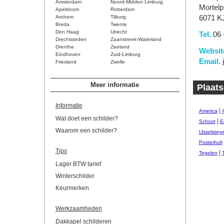
Amsterdam
Noord-Midden Limburg
Mortelp
Apeldoorn
Rotterdam
Arnhem
Tilburg
6071 K
Breda
Twente
Den Haag
Utrecht
Tel.
06 
Drechtsteden
Zaanstreek-Waterland
Drenthe
Zeeland
Websit
Eindhoven
Zuid-Limburg
Email.
Friesland
Zwolle
Meer informatie
Plaat
Informatie
|
America
Wat doet een schilder?
|
Schoot
E
Waarom een schilder?
IJsselstey
Posterholt
Tips
|
Tegelen
Lager BTW tarief
Winterschilder
Keurmerken
Werkzaamheden
Dakkapel schilderen