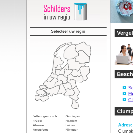
Selecteer uw regio
Vergel
Beschi
Se
El
Cl
Clump
's-Hertogenbosch
Groningen
't Gooi
Haarlem
Adres:
Alkmaar
Leiden
Amersfoort
Nijmegen
Clumpke